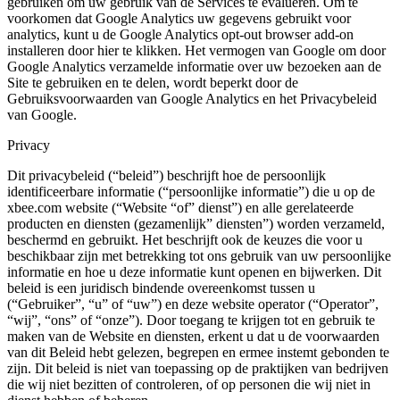
gebruiken om uw gebruik van de Services te evalueren. Om te
voorkomen dat Google Analytics uw gegevens gebruikt voor
analytics, kunt u de Google Analytics opt-out browser add-on
installeren door hier te klikken. Het vermogen van Google om door
Google Analytics verzamelde informatie over uw bezoeken aan de
Site te gebruiken en te delen, wordt beperkt door de
Gebruiksvoorwaarden van Google Analytics en het Privacybeleid
van Google.
Privacy
Dit privacybeleid (“beleid”) beschrijft hoe de persoonlijk
identificeerbare informatie (“persoonlijke informatie”) die u op de
xbee.com website (“Website “of” dienst”) en alle gerelateerde
producten en diensten (gezamenlijk” diensten”) worden verzameld,
beschermd en gebruikt. Het beschrijft ook de keuzes die voor u
beschikbaar zijn met betrekking tot ons gebruik van uw persoonlijke
informatie en hoe u deze informatie kunt openen en bijwerken. Dit
beleid is een juridisch bindende overeenkomst tussen u
(“Gebruiker”, “u” of “uw”) en deze website operator (“Operator”,
“wij”, “ons” of “onze”). Door toegang te krijgen tot en gebruik te
maken van de Website en diensten, erkent u dat u de voorwaarden
van dit Beleid hebt gelezen, begrepen en ermee instemt gebonden te
zijn. Dit beleid is niet van toepassing op de praktijken van bedrijven
die wij niet bezitten of controleren, of op personen die wij niet in