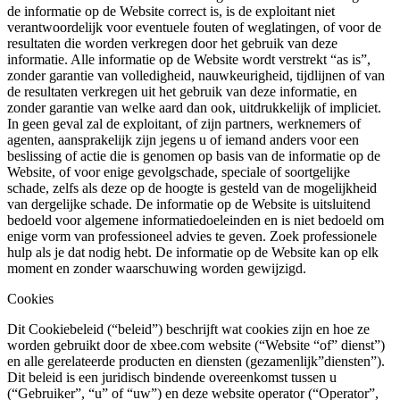
de informatie op de Website correct is, is de exploitant niet
verantwoordelijk voor eventuele fouten of weglatingen, of voor de
resultaten die worden verkregen door het gebruik van deze
informatie. Alle informatie op de Website wordt verstrekt “as is”,
zonder garantie van volledigheid, nauwkeurigheid, tijdlijnen of van
de resultaten verkregen uit het gebruik van deze informatie, en
zonder garantie van welke aard dan ook, uitdrukkelijk of impliciet.
In geen geval zal de exploitant, of zijn partners, werknemers of
agenten, aansprakelijk zijn jegens u of iemand anders voor een
beslissing of actie die is genomen op basis van de informatie op de
Website, of voor enige gevolgschade, speciale of soortgelijke
schade, zelfs als deze op de hoogte is gesteld van de mogelijkheid
van dergelijke schade. De informatie op de Website is uitsluitend
bedoeld voor algemene informatiedoeleinden en is niet bedoeld om
enige vorm van professioneel advies te geven. Zoek professionele
hulp als je dat nodig hebt. De informatie op de Website kan op elk
moment en zonder waarschuwing worden gewijzigd.
Cookies
Dit Cookiebeleid (“beleid”) beschrijft wat cookies zijn en hoe ze
worden gebruikt door de xbee.com website (“Website “of” dienst”)
en alle gerelateerde producten en diensten (gezamenlijk”diensten”).
Dit beleid is een juridisch bindende overeenkomst tussen u
(“Gebruiker”, “u” of “uw”) en deze website operator (“Operator”,